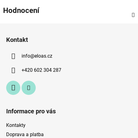
Hodnocení
Z
á
Kontakt
p
a
info
@
eloas.cz
t
í
+420 602 304 287
Informace pro vás
Kontakty
Doprava a platba