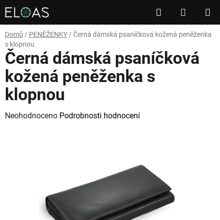
Přejít
Hledat
NÁKUP
na
obsah
KOŠÍK
Domů
/
PENĚŽENKY
/
Černá dámská psaníčková kožená peněženka
s klopnou
Černá dámská psaníčková
kožená peněženka s
klopnou
Průměrné
Neohodnoceno
Podrobnosti hodnocení
hodnocení
produktu
je
0,0
z
5
hvězdiček.