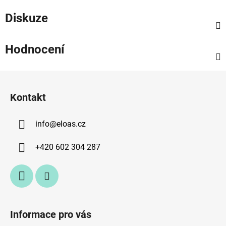
Diskuze
Hodnocení
Z
á
Kontakt
p
a
info
@
eloas.cz
t
í
+420 602 304 287
Informace pro vás