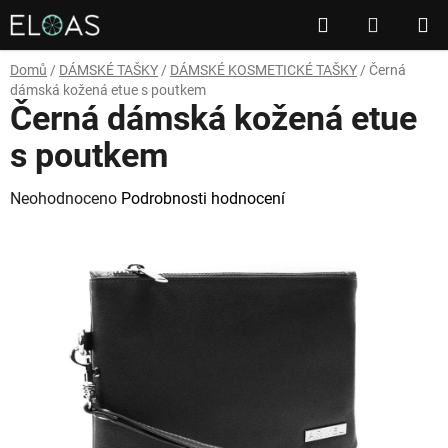
Přejít
Hledat
NÁKUP
na
obsah
KOŠÍK
Domů
/
DÁMSKÉ TAŠKY
/
DÁMSKÉ KOSMETICKÉ TAŠKY
/
Černá
dámská kožená etue s poutkem
Černá dámská kožená etue
s poutkem
Průměrné
Neohodnoceno
Podrobnosti hodnocení
hodnocení
produktu
je
0,0
z
5
hvězdiček.