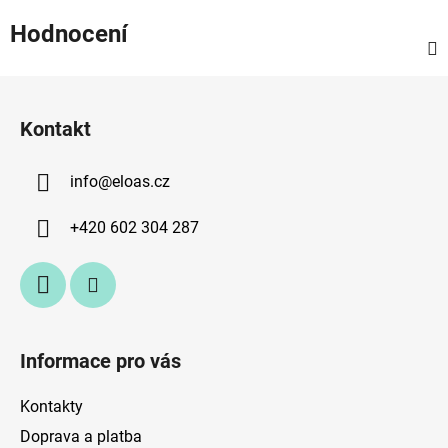
Hodnocení
Z
á
Kontakt
p
a
info
@
eloas.cz
t
í
+420 602 304 287
Informace pro vás
Kontakty
Doprava a platba