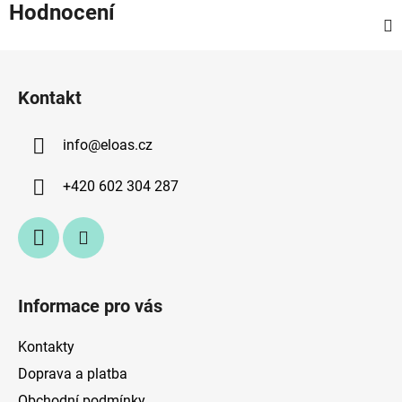
Hodnocení
Z
á
Kontakt
p
a
info
@
eloas.cz
t
í
+420 602 304 287
Informace pro vás
Kontakty
Doprava a platba
Obchodní podmínky