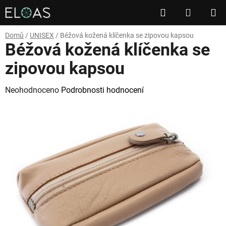
Přejít
Hledat
NÁKUP
na
obsah
KOŠÍK
Domů
/
UNISEX
/
Béžová kožená klíčenka se zipovou kapsou
Béžová kožená klíčenka se
zipovou kapsou
Průměrné
Neohodnoceno
Podrobnosti hodnocení
hodnocení
produktu
je
0,0
z
5
hvězdiček.