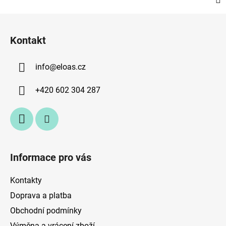
Z
á
Kontakt
p
a
info
@
eloas.cz
t
í
+420 602 304 287
Informace pro vás
Kontakty
Doprava a platba
Obchodní podmínky
Výměna a vrácení zboží