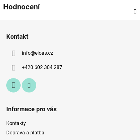
Hodnocení
Z
á
Kontakt
p
a
info
@
eloas.cz
t
í
+420 602 304 287
Informace pro vás
Kontakty
Doprava a platba