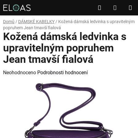
Přejít
Hledat
NÁKUP
na
obsah
KOŠÍK
Domů
/
DÁMSKÉ KABELKY
/
Kožená dámská ledvinka s upravitelným
popruhem Jean tmavší fialová
Kožená dámská ledvinka s
upravitelným popruhem
Jean tmavší fialová
Průměrné
Neohodnoceno
Podrobnosti hodnocení
hodnocení
produktu
je
0,0
z
5
hvězdiček.