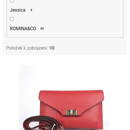
Jessica
3
ROMINA&CO
55
Položek k zobrazení:
98
V
ý
p
i
s
p
r
o
d