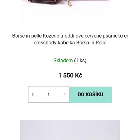
u
k
t
ů
Borse in pelle Kožené tříoddílové červené psaníčko či
crossbody kabelka Borso in Pelle
Skladem
(1 ks)
1 550 Kč
DO KOŠÍKU