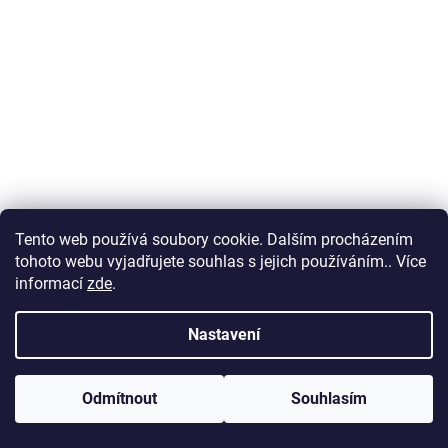
Tento web používá soubory cookie. Dalším procházením
Malá kožená crossbody kabelka či psaníčko Borse in
tohoto webu vyjadřujete souhlas s jejich používáním.. Více
Pelle no. 73 tmavěčervená
informací
zde
.
Skladem
(1 ks)
Nastavení
700 Kč
Odmítnout
Souhlasím
DO KOŠÍKU