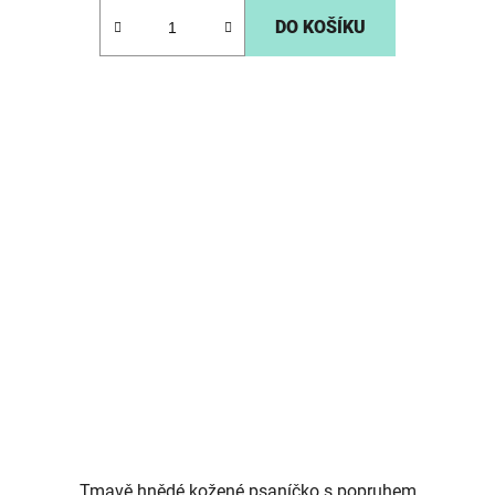
DO KOŠÍKU
Tmavě hnědé kožené psaníčko s popruhem