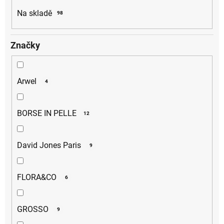
k
Na skladě
98
t
ů
Značky
Arwel
4
BORSE IN PELLE
12
David Jones Paris
9
FLORA&CO
6
GROSSO
9