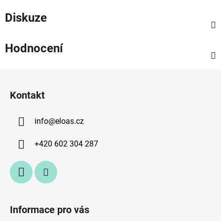
Diskuze
Hodnocení
Z
á
Kontakt
p
a
info
@
eloas.cz
t
í
+420 602 304 287
Informace pro vás