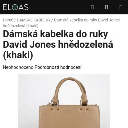
Přejít
Hledat
NÁKUP
na
obsah
KOŠÍK
Domů
/
DÁMSKÉ KABELKY
/
Dámská kabelka do ruky David Jones
hnědozelená (khaki)
Dámská kabelka do ruky
David Jones hnědozelená
(khaki)
Průměrné
Neohodnoceno
Podrobnosti hodnocení
hodnocení
produktu
je
0,0
z
5
hvězdiček.