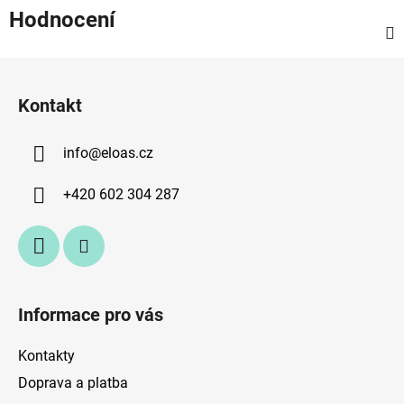
Hodnocení
Z
á
Kontakt
p
a
info
@
eloas.cz
t
í
+420 602 304 287
Informace pro vás
Kontakty
Doprava a platba