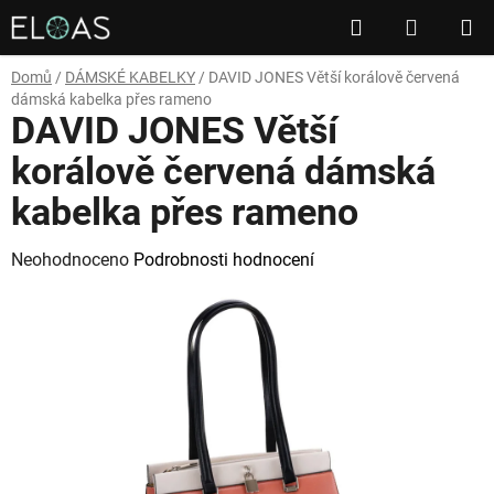
Přejít
Hledat
NÁKUP
na
obsah
KOŠÍK
Domů
/
DÁMSKÉ KABELKY
/
DAVID JONES Větší korálově červená
dámská kabelka přes rameno
DAVID JONES Větší
korálově červená dámská
kabelka přes rameno
Průměrné
Neohodnoceno
Podrobnosti hodnocení
hodnocení
produktu
je
0,0
z
5
hvězdiček.